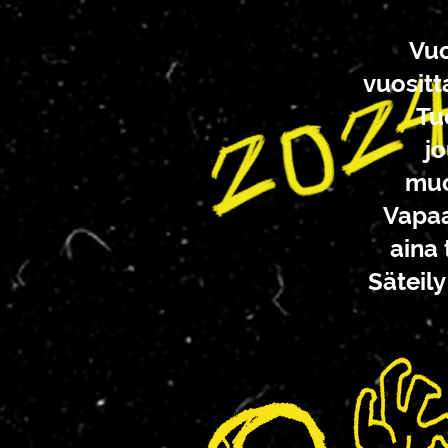
Vuo
vuositt
Tu
jo
muo
Vapaa
aina 
Säteil