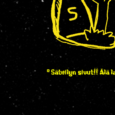
© Säteilyn sivut!! Älä l