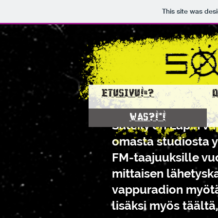
This site was des
ETUSIVU!#?
WAS?!*!
Säteily on Lapin v
omasta studiosta yl
FM-taajuuksille v
mittaisen lähetysk
vappuradion myötä.
lisäksi myös täältä,