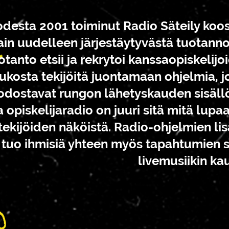
desta 2001 toiminut Radio Säteily koo
ain uudelleen järjestäytyvästä tuotanno
otanto etsii ja rekrytoi kanssaopiskelijo
ukosta tekijöitä juontamaan ohjelmia, j
dostavat rungon lähetyskauden sisällö
 opiskelijaradio on juuri sitä mitä lupaa,
tekijöiden näköistä. Radio-ohjelmien lis
y tuo ihmisiä yhteen myös tapahtumien 
livemusiikin kau