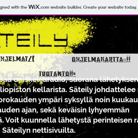
igned with the
.com
website builder. Create your website today.
Ohje
OHJELMAT/(
OHJELMAKARTTA¤!!
TUOTANTO!!#
apaa opiskelijaradio, suorana lähetykse
iopiston kellarista. Säteily johdattelee 
uorokauden ympäri syksyllä noin kuuka
auden ajan, sekä keväisin lyhyemmän
 Voit kuunnella lähetystä perinteisen 
 Säteilyn nettisivuilta.