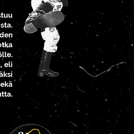
stuu
sta.
iden
otka
lle.
 eli
äksi
sekä
tta.