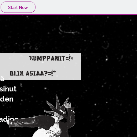
Start Now
lmateksti
KUMPPANIT=!#
OLIX ASIAA?=!"
nä
sinut
uden
radion